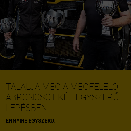
TALÁLJA MEG A MEGFELELŐ
ABRONCSOT KÉT EGYSZERŰ
LÉPÉSBEN.
ENNYIRE EGYSZERŰ: