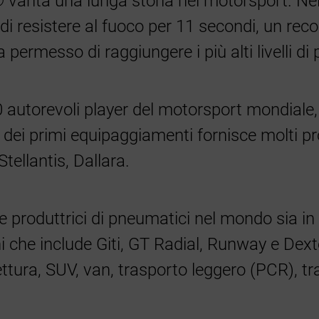
vanta una lunga storia nel motorsport. Nel
i resistere al fuoco per 11 secondi, un recor
permesso di raggiungere i più alti livelli di
 autorevoli player del motorsport mondiale, 
i primi equipaggiamenti fornisce molti prod
tellantis, Dallara.
e produttrici di pneumatici nel mondo sia in t
i che include Giti, GT Radial, Runway e Dex
vettura, SUV, van, trasporto leggero (PCR), 