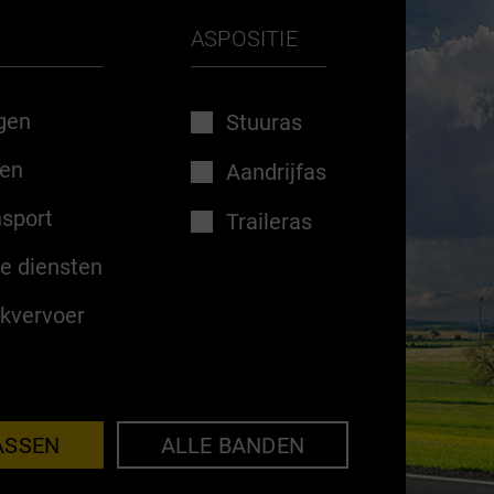
ASPOSITIE
ngen
Stuuras
den
Aandrijfas
nsport
Traileras
e diensten
ekvervoer
ASSEN
ALLE BANDEN